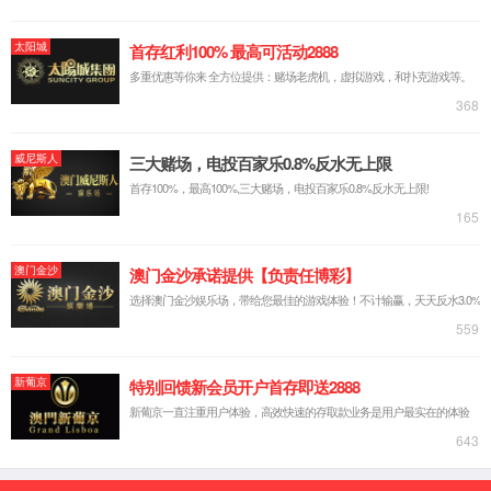
企业简介
资质荣誉