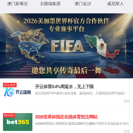
太阳集团0638最新官网
关于我们