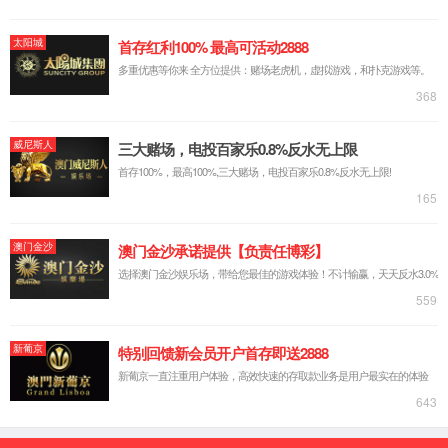
企业简介
资质荣誉